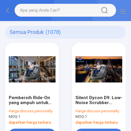
Semua Produk
(1078)
Pembersih Ride-On
Silent Dycon D9: Low-
yang ampuh untuk
Noise Scrubber
lobi kantor.
Untuk Pembersihan
Harga:
discuss personally
Harga:
discuss personally
Taman Hiburan di
MOQ:
1
MOQ:
1
siang hari.
dapatkan harga terbaru
dapatkan harga terbaru