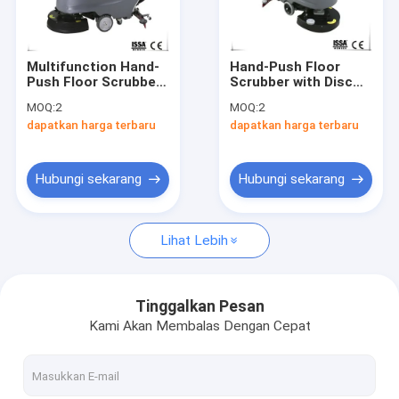
Tur Pabrik
Kontrol Kualitas
Multifunction Hand-
Hand-Push Floor
Push Floor Scrubber
Scrubber with Disc
Hubungi Kami
with Big Cap Design
Type+Drum Type
MOQ:
2
MOQ:
2
and Additional
Brush and Medium
dapatkan harga terbaru
dapatkan harga terbaru
Pressure System
Hardness for
Berita
Efficient Cleaning
Hubungi sekarang
Hubungi sekarang
Mesin pencuci lantai
Lihat Lebih
Pembersih Lantai Kompak
Pergilah di Belakang Mesin Pembersih Lantai
Tinggalkan Pesan
Kami Akan Membalas Dengan Cepat
Mengendarai Pembersih Lantai
Aksesoris Pembersih Lantai