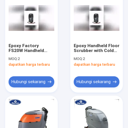
Epoxy Factory
Epoxy Handheld Floor
FS20W Handheld
Scrubber with Cold
Floor Scrubber with
Water Cleaning for
MOQ:
2
MOQ:
2
24V Battery and
Efficient Hard Floor
dapatkan harga terbaru
dapatkan harga terbaru
Customized Options
Maintenance
Hubungi sekarang
Hubungi sekarang
Rumah
Produk
Tentang Kami