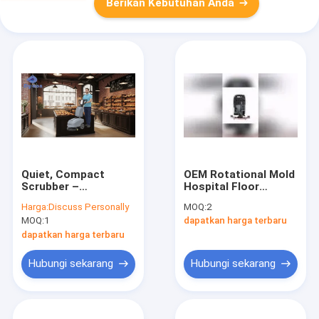
Berikan Kebutuhan Anda
Quiet, Compact
OEM Rotational Mold
Scrubber –
Hospital Floor
Engineered For
Scrubber with Rubber
Harga:
Discuss Personally
MOQ:
2
Pristine Bakery
Blade and CE
MOQ:
1
dapatkan harga terbaru
Floors & Aisles
Certification
dapatkan harga terbaru
Hubungi sekarang
Hubungi sekarang