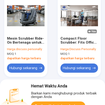
Mesin Scrubber Ride-
Compact Floor
On Bertenaga untuk
Scrubber: Fits Office
Pembersihan Garasi
Cubicles, Cleans
Harga:
discuss personally
Harga:
Discuss Personally
Parkir yang Cepat &
Fast – Perfect For
MOQ:
1
MOQ:
1
Efisien
Tight Workspace
Cleaning
dapatkan harga terbaru
dapatkan harga terbaru
Hubungi sekarang
Hubungi sekarang
Hemat Waktu Anda
Biarkan kami menghubungi produk terbaik
dengan Anda.