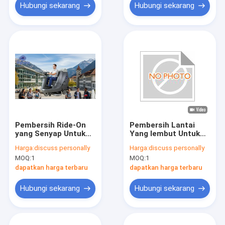
Hubungi sekarang
Hubungi sekarang
Pembersih Ride-On
Pembersih Lantai
yang Senyap Untuk
Yang lembut Untuk
Membersihkan
Lantai Showroom
Harga:
discuss personally
Harga:
discuss personally
Kampus Universitas.
yang Rendah
MOQ:
1
MOQ:
1
Desain Berisik
Rendah
dapatkan harga terbaru
dapatkan harga terbaru
Hubungi sekarang
Hubungi sekarang