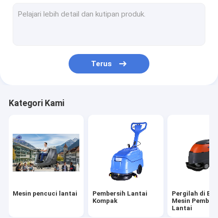
Mesin sapu lantai
Mesin pembersih vakum
kendaraan pembersihan jalan
Terus
Skuter pembersih lantai
Mesin penyangga lantai
Kategori Kami
Mesin desinfeksi komersial
Pemacu Udara Portable
Mesin pencuci lantai
Pembersih Lantai
Pergilah di Be
Kompak
Mesin Pembers
Lantai