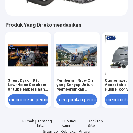
Produk Yang Direkomendasikan
Silent Dycon D9:
Pembersih Ride-On
Customized O
Low-Noise Scrubber
yang Senyap Untuk
Acceptable Ha
Untuk Pembersihan
Membersihkan
Push Floor Sc
Taman Hiburan di
Kampus Universitas.
with Cold Wat
siang hari.
Desain Berisik
Cleaning for Ef
mengirimkan permintaan
mengirimkan permintaan
mengirimkan
Rendah
Hard Floor
Maintenance
Rumah
Tentang
Hubungi
Desktop
kita
kami
Site
Sitemap
Kebijakan Privasi