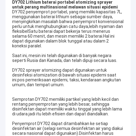
DY702 Lithium baterai portabel atomizing sprayer
untuk perang multinasional melawan situasi epidemi
DY702 penyemprot portabel, yang memiliki kapasitas 7L,
menggunakan baterai lithium sebagai sumber daya,
menyingkirkan masalah bahwa penyemprot konvensional
perlu untuk menghubungkan catu daya,lebih nyaman dan
fleksibelSatu baterai dapat bekerja terus menerus
selama 60 menit, dan mesin memiliki 2 baterai.Hal ini
dapat digunakan dalam blok tunggal atau dalam 2
koneksi paralel.
Saat ini, mesin ini telah digunakan di banyak negara
seperti Rusia dan Kanada, dan telah dipuji secara luas.
DY702 sprayer atomizing dapat digunakan untuk
desinfeksi atomization di bawah situasi epidemi saat
ini.pos pemeriksaan epidemi, taksi, kendaraan angkutan
umum, dan tempat umum.
Semprotan DY702 memiliki partikel yang lebih kecil dan
rentang penyemprotan yang lebih besar, sehingga
disinfektan dapat memiliki waktu tinggal yang lebih lama
di udara.jadi itu lebih efisien dan dapat diandalkan.
Penyemprot DY702 dapat ditambahkan ke setiap
desinfektan air (selagi semua desinfektan air yang diakui
secara nasional dapat digunakan).Disinfektan harus