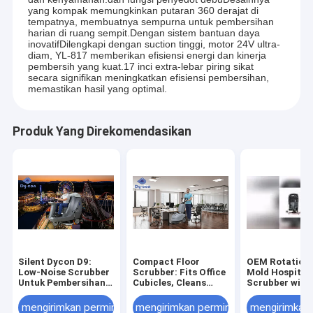
yang kompak memungkinkan putaran 360 derajat di
tempatnya, membuatnya sempurna untuk pembersihan
harian di ruang sempit.Dengan sistem bantuan daya
inovatifDilengkapi dengan suction tinggi, motor 24V ultra-
diam, YL-817 memberikan efisiensi energi dan kinerja
pembersih yang kuat.17 inci extra-lebar piring sikat
secara signifikan meningkatkan efisiensi pembersihan,
memastikan hasil yang optimal.
Produk Yang Direkomendasikan
Silent Dycon D9:
Compact Floor
OEM Rotationa
Low-Noise Scrubber
Scrubber: Fits Office
Mold Hospital 
Untuk Pembersihan
Cubicles, Cleans
Scrubber with
Taman Hiburan di
Fast – Perfect For
Rubber Blade 
siang hari.
Tight Workspace
Certification
mengirimkan permintaan
mengirimkan permintaan
mengirimkan