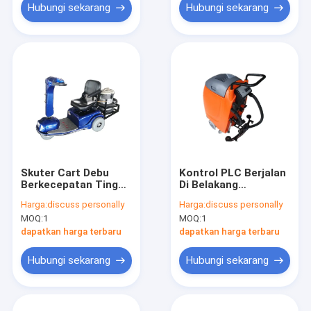
Hubungi sekarang
Hubungi sekarang
Skuter Cart Debu
Kontrol PLC Berjalan
Berkecepatan Tinggi
Di Belakang
Untuk Pemeliharaan
Pengering Scrubber,
Harga:
discuss personally
Harga:
discuss personally
Rutin Stasiun Keras
Mesin Penggosok
MOQ:
1
MOQ:
1
Satu Disk
dapatkan harga terbaru
dapatkan harga terbaru
Hubungi sekarang
Hubungi sekarang