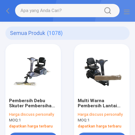
Semua Produk
(1078)
Pembersih Debu
Multi Warna
Skuter Pembersihan
Pembersih Lantai
Tekanan Tinggi
Komersial / Penyapu
Harga:
discuss personally
Harga:
discuss personally
Dengan Baterai
Lantai Listrik Plastik
MOQ:
1
MOQ:
1
Dioperasikan
dapatkan harga terbaru
dapatkan harga terbaru