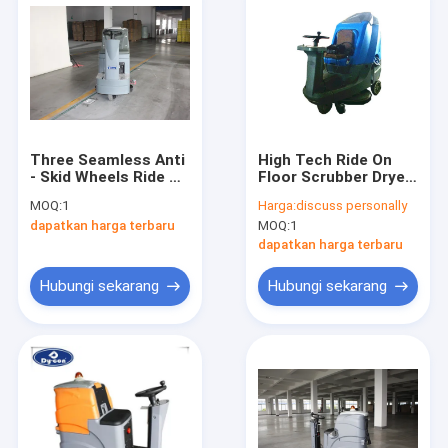
Three Seamless Anti
High Tech Ride On
- Skid Wheels Ride On
Floor Scrubber Dryer
Floor Cleaning
Wet Floor Cleaner
MOQ:
1
Harga:
discuss personally
Machines With
Machine With Four
dapatkan harga terbaru
MOQ:
1
Double Brush
Battery
dapatkan harga terbaru
Hubungi sekarang
Hubungi sekarang
Rumah
Produk
Tentang Kami