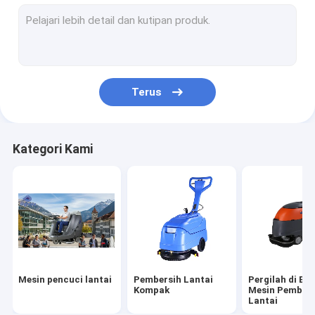
Mesin sapu lantai
Mesin pembersih vakum
kendaraan pembersihan jalan
Terus
Skuter pembersih lantai
Mesin penyangga lantai
Kategori Kami
Mesin desinfeksi komersial
Pemacu Udara Portable
Mesin pencuci lantai
Pembersih Lantai
Pergilah di Be
Kompak
Mesin Pembers
Lantai