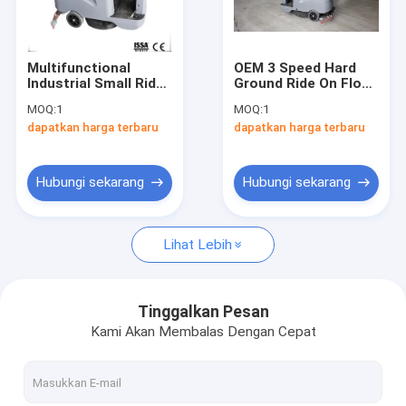
Tur Pabrik
Kontrol Kualitas
Multifunctional
OEM 3 Speed Hard
Industrial Small Ride
Ground Ride On Floor
Hubungi Kami
On Auto Scrubber
Scrubber Dryer For
MOQ:
1
MOQ:
1
Cement Floor
Zoom
dapatkan harga terbaru
dapatkan harga terbaru
Scrubber
Berita
Hubungi sekarang
Hubungi sekarang
Mesin pencuci lantai
Lihat Lebih
Pembersih Lantai Kompak
Pergilah di Belakang Mesin Pembersih Lantai
Tinggalkan Pesan
Kami Akan Membalas Dengan Cepat
Mengendarai Pembersih Lantai
Aksesoris Pembersih Lantai