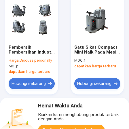
Pembersih
Satu Sikat Compact
Pembersihan Industri
Mini Naik Pada Mesin
Naik Scrubber Lantai
Pembersih Lantai
Harga:
Discuss personally
MOQ:
1
Dengan Motor Digital
Ekonomi 510mm
MOQ:
1
dapatkan harga terbaru
Yang Efisien
Sikat
dapatkan harga terbaru
Hubungi sekarang
Hubungi sekarang
Hemat Waktu Anda
Biarkan kami menghubungi produk terbaik
dengan Anda.