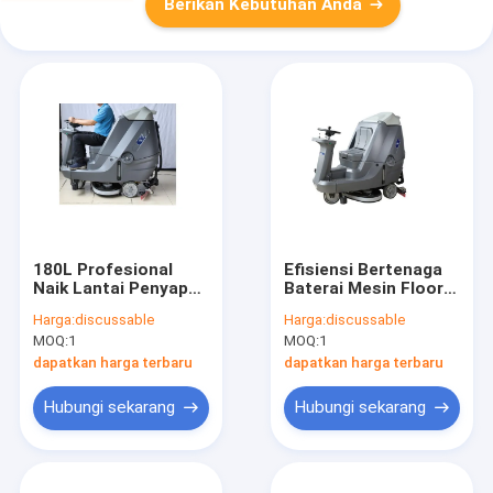
Berikan Kebutuhan Anda
180L Profesional
Efisiensi Bertenaga
Naik Lantai Penyapu
Baterai Mesin Floor
Lantai Membersihkan
Scrubber Lantai
Harga:
discussable
Harga:
discussable
Mesin Untuk Area
Hemat Energi 24V
MOQ:
1
MOQ:
1
Besar
dapatkan harga terbaru
dapatkan harga terbaru
Hubungi sekarang
Hubungi sekarang