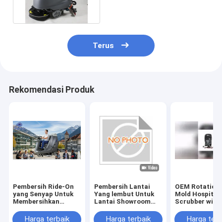
Terus
Rekomendasi Produk
Pembersih Ride-On
Pembersih Lantai
OEM Rotationa
yang Senyap Untuk
Yang lembut Untuk
Mold Hospital 
Membersihkan
Lantai Showroom
Scrubber with
Kampus Universitas.
yang Rendah
Rubber Blade 
Desain Berisik
Certification
Harga terbaik
Harga terbaik
Harga terb