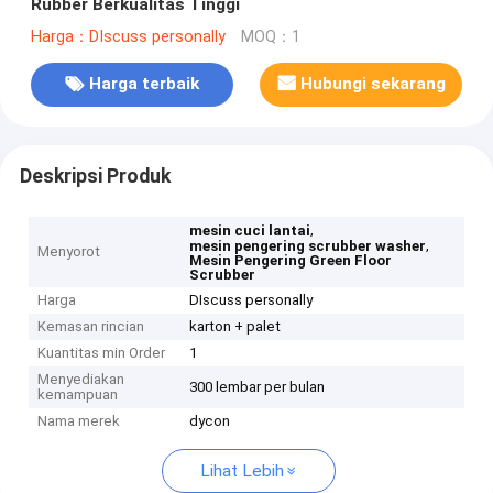
Rubber Berkualitas Tinggi
Harga：DIscuss personally
MOQ：1
Harga terbaik
Hubungi sekarang
Deskripsi Produk
,
mesin cuci lantai
,
mesin pengering scrubber washer
Menyorot
Mesin Pengering Green Floor
Scrubber
Harga
DIscuss personally
Kemasan rincian
karton + palet
Kuantitas min Order
1
Menyediakan
300 lembar per bulan
kemampuan
Nama merek
dycon
Lihat Lebih