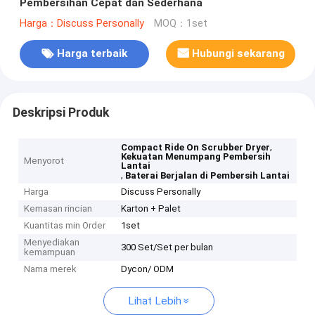
Pembersihan Cepat dan Sederhana
Harga：Discuss Personally
MOQ：1set
Harga terbaik
Hubungi sekarang
Deskripsi Produk
,
Compact Ride On Scrubber Dryer
Kekuatan Menumpang Pembersih
Menyorot
Lantai
,
Baterai Berjalan di Pembersih Lantai
Harga
Discuss Personally
Kemasan rincian
Karton + Palet
Kuantitas min Order
1set
Menyediakan
300 Set/Set per bulan
kemampuan
Nama merek
Dycon/ ODM
Lihat Lebih