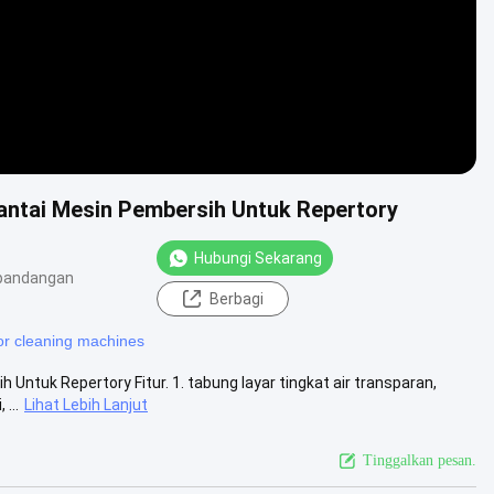
Lantai Mesin Pembersih Untuk Repertory
Hubungi Sekarang
pandangan
Berbagi
oor cleaning machines
Untuk Repertory Fitur. 1. tabung layar tingkat air transparan,
...
Lihat Lebih Lanjut
Tinggalkan pesan.